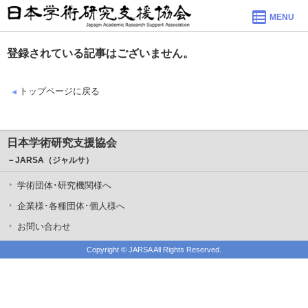
MENU
登録されている記事はございません。
トップページに戻る
日本学術研究支援協会
－JARSA（ジャルサ）
学術団体･研究機関様へ
企業様･各種団体･個人様へ
お問い合わせ
Copyright ©
JARSA
All Rights Reserved.