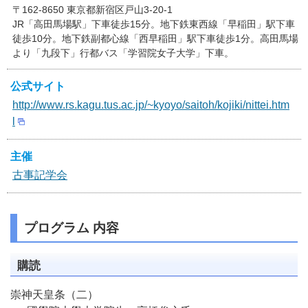
〒162-8650 東京都新宿区戸山3-20-1
JR「高田馬場駅」下車徒歩15分。地下鉄東西線「早稲田」駅下車
徒歩10分。地下鉄副都心線「西早稲田」駅下車徒歩1分。高田馬場
より「九段下」行都バス「学習院女子大学」下車。
公式サイト
http://www.rs.kagu.tus.ac.jp/~kyoyo/saitoh/kojiki/nittei.htm
l
主催
古事記学会
プログラム 内容
購読
崇神天皇条（二）