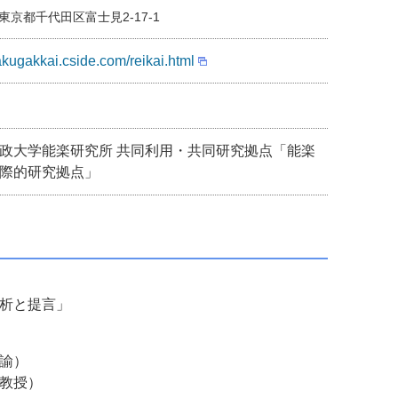
0 東京都千代田区富士見2-17-1
akugakkai.cside.com/reikai.html
政大学能楽研究所 共同利用・共同研究拠点「能楽
際的研究拠点」
析と提言」
諭）
教授）