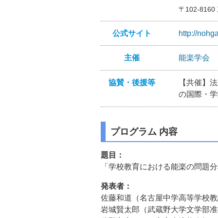
〒102-816
公式サイト
http://nohg
主催
能楽学会
協賛・後援等
【共催】法
の国際・学
プログラム 内容
題目：
「学校教育における能楽の問題分
発表者：
佐藤和道（名古屋中学高等学校教
岩城賢太郎（武蔵野大学文学部准