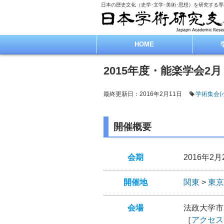
日本の歴史文化（史学･文学･美術･思想）を研究する
HOME
2015年度・能楽学会2月
最終更新日：2016年2月11日
学術集会(
開催概要
会期
2016年2月2
開催地
関東
>
東京
会場
法政大学市
［
アクセス