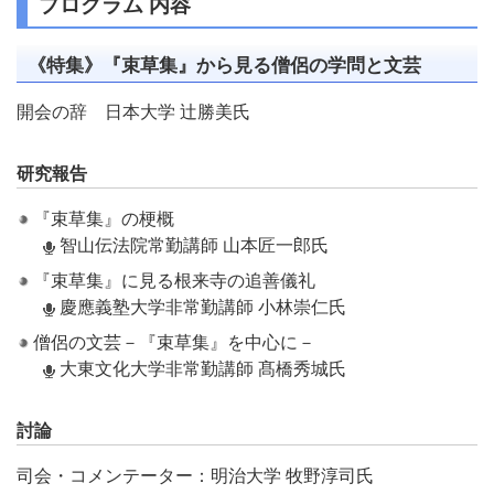
プログラム 内容
《特集》『束草集』から見る僧侶の学問と文芸
開会の辞 日本大学 辻勝美氏
研究報告
『束草集』の梗概
智山伝法院常勤講師 山本匠一郎氏
『束草集』に見る根来寺の追善儀礼
慶應義塾大学非常勤講師 小林崇仁氏
僧侶の文芸－『束草集』を中心に－
大東文化大学非常勤講師 髙橋秀城氏
討論
司会・コメンテーター：明治大学 牧野淳司氏