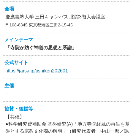
会場
慶應義塾大学 三田キャンパス 北館3階大会議室
〒108-8345 東京都港区三田2-15-45
メインテーマ
「寺院が紡ぐ神道の思想と系譜」
公式サイト
https://jarsa.jp/jishiken202601
主催
－
協賛・後援等
【共催】
●科学研究費補助金 基盤研究(A)「地方寺院経蔵の再生を基
盤とする宗教文化圏の解明」（研究代表者：中山一麿／課