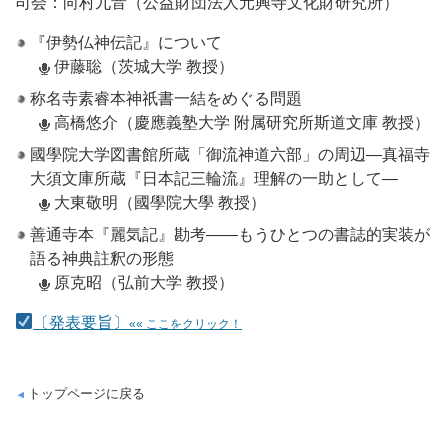
司会：向村九音（公益財団法人元興寺文化財研究所）
『伊勢仏神伝記』について
伊藤聡（茨城大学 教授）
称名寺素睿本神祇書一結をめぐる問題
高橋悠介（慶應義塾大学 附属研究所斯道文庫 教授）
國學院大学図書館所蔵「御流神道六部」の周辺―真福寺
大須文庫所蔵『日本記三輪流』理解の一助として―
大東敬明（國學院大學 教授）
善通寺本『麗気記』勘考――もうひとつの書誌的実装が
語る神典註釈の形態
原克昭（弘前大学 教授）
〔発表要旨〕
«« ここをクリック！
トップページに戻る