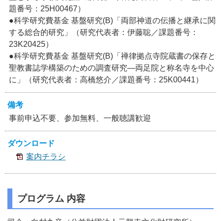
題番号：25H00467）
●科学研究費基金 基盤研究(B)「両部神道の伝播と継承に関
する総合的研究」（研究代表者：伊藤聡／課題番号：
23K20425）
●科学研究費基金 基盤研究(B)「禅律拠点寺院蔵書の保存と
聖教書誌学構築のための調査研究―両足院と称名寺を中心
に」（研究代表者：高橋悠介／課題番号：25K00441）
備考
事前申込不要、参加無料、一般聴講歓迎
ダウンロード
案内チラシ
プログラム 内容