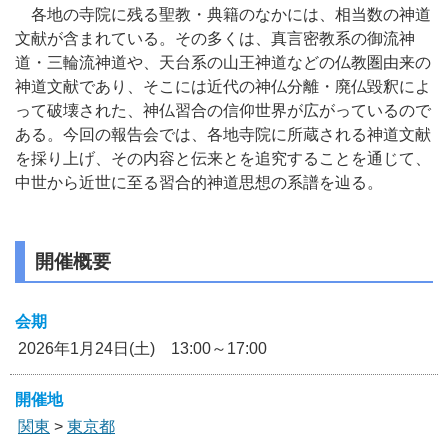
各地の寺院に残る聖教・典籍のなかには、相当数の神道
文献が含まれている。その多くは、真言密教系の御流神
道・三輪流神道や、天台系の山王神道などの仏教圏由来の
神道文献であり、そこには近代の神仏分離・廃仏毀釈によ
って破壊された、神仏習合の信仰世界が広がっているので
ある。今回の報告会では、各地寺院に所蔵される神道文献
を採り上げ、その内容と伝来とを追究することを通じて、
中世から近世に至る習合的神道思想の系譜を辿る。
開催概要
会期
2026年1月24日(土) 13:00～17:00
開催地
関東
>
東京都