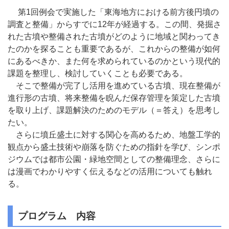
第1回例会で実施した「東海地方における前方後円墳の
調査と整備」からすでに12年が経過する。この間、発掘さ
れた古墳や整備された古墳がどのように地域と関わってき
たのかを探ることも重要であるが、これからの整備が如何
にあるべきか、また何を求められているのかという現代的
課題を整理し、検討していくことも必要である。
そこで整備が完了し活用を進めている古墳、現在整備が
進行形の古墳、将来整備を睨んだ保存管理を策定した古墳
を取り上げ、課題解決のためのモデル（＝答え）を思考し
たい。
さらに墳丘盛土に対する関心を高めるため、地盤工学的
観点から盛土技術や崩落を防ぐための指針を学び、シンポ
ジウムでは都市公園・緑地空間としての整備理念、さらに
は漫画でわかりやすく伝えるなどの活用についても触れ
る。
プログラム 内容