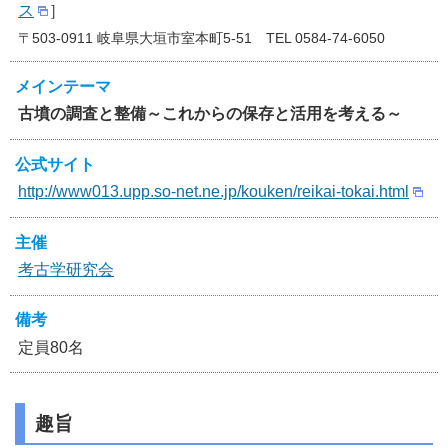
ス
］
〒503-0911 岐阜県大垣市室本町5-51 TEL 0584-74-6050
メインテーマ
古墳の調査と整備～これからの保存と活用を考える～
公式サイト
http://www013.upp.so-net.ne.jp/kouken/reikai-tokai.html
主催
考古学研究会
備考
定員80名
趣旨