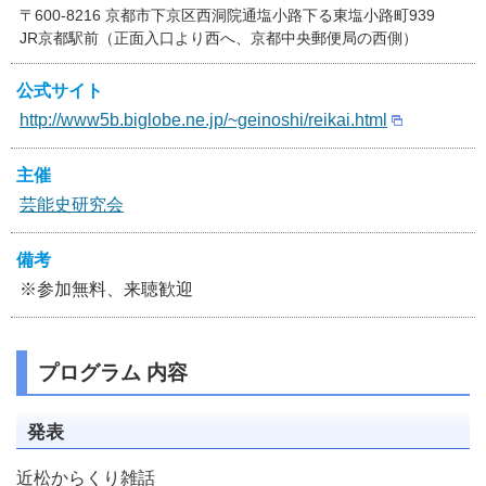
〒600-8216 京都市下京区西洞院通塩小路下る東塩小路町939
JR京都駅前（正面入口より西へ、京都中央郵便局の西側）
公式サイト
http://www5b.biglobe.ne.jp/~geinoshi/reikai.html
主催
芸能史研究会
備考
※参加無料、来聴歓迎
プログラム 内容
発表
近松からくり雑話