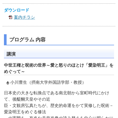
ダウンロード
案内チラシ
プログラム 内容
講演
中世王権と呪術の世界～愛と怒りのほとけ「愛染明王」を
めぐって～
小川豊生（摂南大学外国語学部・教授）
日本史の大きな転換点である南北朝から室町時代にかけ
て、後醍醐天皇やその近
臣・文観房弘真たちが、歴史的命運をかて実修した呪術－
愛染明王をめぐる修法