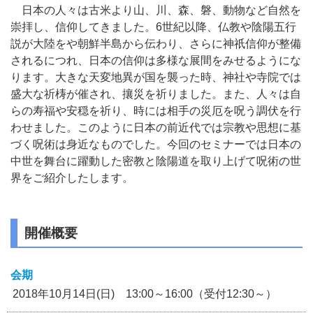
日本の人々は古米より山、川、森、磐、動物など自然を
崇拝し、信仰してきました。6世紀以降、仏教や陰陽五行
説が大陸をや朝鮮半島から伝わり、さらに神祇信仰が整備
されるにつれ、日本の信仰は多様な展間をみせるようにな
ります。大きな天変地異が国を襲った時、神社や寺院では
盛大な祈梼が催され、攘災を祈りました。また、人々は自
らの寿福や安穏を祈り、時には相手の災厄を呪う調伏を行
わせました。このように日本の前近代では宗教や思想に基
づく呪術は身近なものでした。今回のセミナーでは日本の
中世を舞台に躍動した密教と陰陽道を取り上げて呪術の世
界をご紹介したします。
開催概要
会期
2018年10月14日(日) 13:00～16:00（受付12:30～）