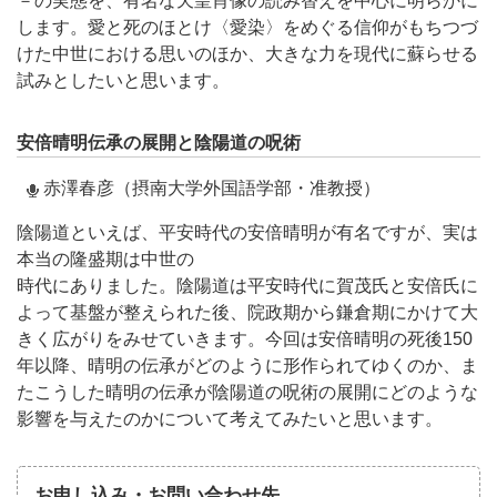
－の実態を、有名な天皇肖像の読み替えを中心に明らかに
します。愛と死のほとけ〈愛染〉をめぐる信仰がもちつづ
けた中世における思いのほか、大きな力を現代に蘇らせる
試みとしたいと思います。
安倍晴明伝承の展開と陰陽道の呪術
赤澤春彦（摂南大学外国語学部・准教授）
陰陽道といえば、平安時代の安倍晴明が有名ですが、実は
本当の隆盛期は中世の
時代にありました。陰陽道は平安時代に賀茂氏と安倍氏に
よって基盤が整えられた後、院政期から鎌倉期にかけて大
きく広がりをみせていきます。今回は安倍晴明の死後150
年以降、晴明の伝承がどのように形作られてゆくのか、ま
たこうした晴明の伝承が陰陽道の呪術の展開にどのような
影響を与えたのかについて考えてみたいと思います。
お申し込み・お問い合わせ先