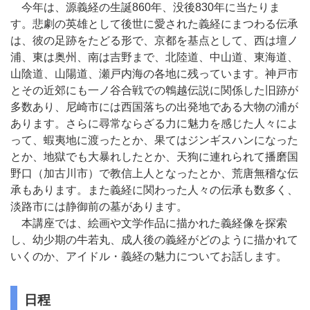
今年は、源義経の生誕860年、没後830年に当たりま
す。悲劇の英雄として後世に愛された義経にまつわる伝承
は、彼の足跡をたどる形で、京都を基点として、西は壇ノ
浦、東は奥州、南は吉野まで、北陸道、中山道、東海道、
山陰道、山陽道、瀬戸内海の各地に残っています。神戸市
とその近郊にも一ノ谷合戦での鵯越伝説に関係した旧跡が
多数あり、尼崎市には西国落ちの出発地である大物の浦が
あります。さらに尋常ならざる力に魅力を感じた人々によ
って、蝦夷地に渡ったとか、果てはジンギスハンになった
とか、地獄でも大暴れしたとか、天狗に連れられて播磨国
野口（加古川市）で教信上人となったとか、荒唐無稽な伝
承もあります。また義経に関わった人々の伝承も数多く、
淡路市には静御前の墓があります。
本講座では、絵画や文学作品に描かれた義経像を探索
し、幼少期の牛若丸、成人後の義経がどのように描かれて
いくのか、アイドル・義経の魅力についてお話します。
日程