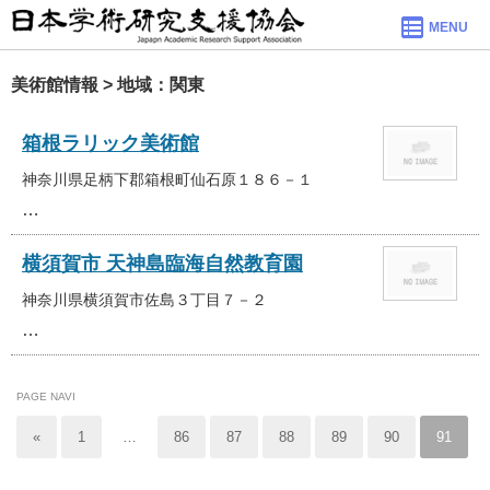
MENU
美術館情報 > 地域：関東
箱根ラリック美術館
神奈川県足柄下郡箱根町仙石原１８６－１
…
横須賀市 天神島臨海自然教育園
神奈川県横須賀市佐島３丁目７－２
…
PAGE NAVI
«
1
…
86
87
88
89
90
91