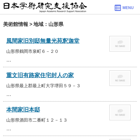
MENU
美術館情報 > 地域：山形県
風間家旧別邸無量光苑釈迦堂
山形県鶴岡市泉町６－２０
…
重文旧有路家住宅封人の家
山形県最上郡最上町大字堺田５９－３
…
本間家旧本邸
山形県酒田市二番町１２－１３
…