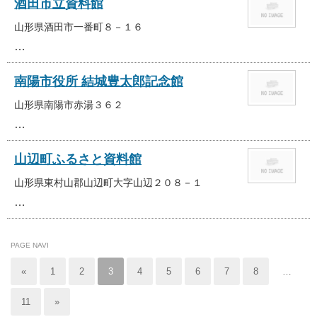
酒田市立資料館
山形県酒田市一番町８－１６
…
南陽市役所 結城豊太郎記念館
山形県南陽市赤湯３６２
…
山辺町ふるさと資料館
山形県東村山郡山辺町大字山辺２０８－１
…
PAGE NAVI
«
1
2
3
4
5
6
7
8
…
11
»