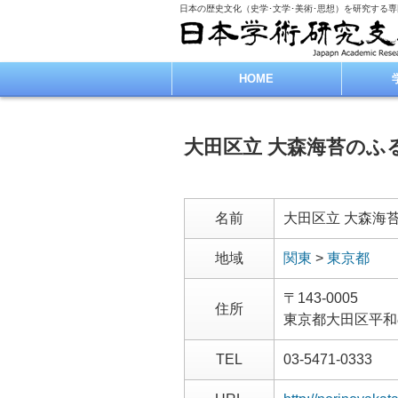
日本の歴史文化（史学･文学･美術･思想）を研究する
HOME
大田区立 大森海苔のふ
名前
大田区立 大森海
地域
関東
>
東京都
〒143-0005
住所
東京都大田区平和
TEL
03-5471-0333