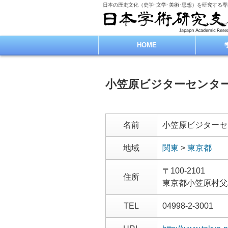
日本の歴史文化（史学･文学･美術･思想）を研究する
HOME
小笠原ビジターセンタ
名前
小笠原ビジターセ
地域
関東
>
東京都
〒100-2101
住所
東京都小笠原村父
TEL
04998-2-3001