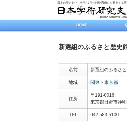
日本の歴史文化（史学･文学･美術･思想）を研究する
HOME
新選組のふるさと歴史
名前
新選組のふるさと
地域
関東
>
東京都
〒191-0016
住所
東京都日野市神明
TEL
042-583-5100