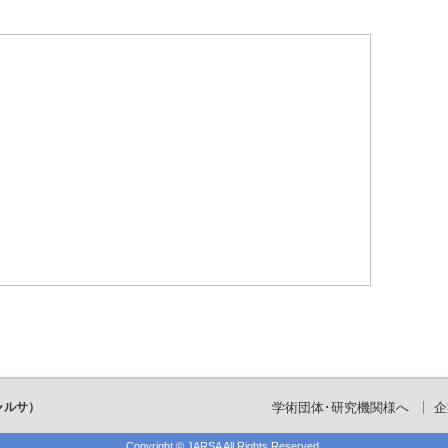
ャルサ）
学術団体･研究機関様へ
企
Copyright ©
JARSA
All Rights Reserved.