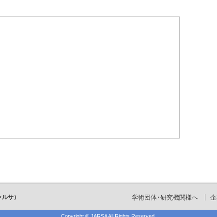
ャルサ）
学術団体･研究機関様へ
企
Copyright ©
JARSA
All Rights Reserved.