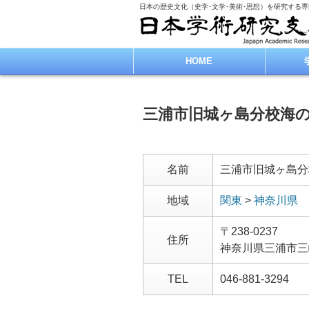
日本の歴史文化（史学･文学･美術･思想）を研究する
HOME
三浦市旧城ヶ島分校海
名前
三浦市旧城ヶ島分
地域
関東
>
神奈川県
〒238-0237
住所
神奈川県三浦市三
TEL
046-881-3294