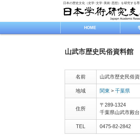
日本の歴史文化（史学･文学･美術･思想）を研究する
HOME
山武市歴史民俗資料館
名前
山武市歴史民俗資
地域
関東
>
千葉県
〒289-1324
住所
千葉県山武市殿台
TEL
0475-82-2842