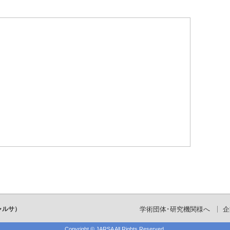
ャルサ）
学術団体･研究機関様へ
企
Copyright ©
JARSA
All Rights Reserved.