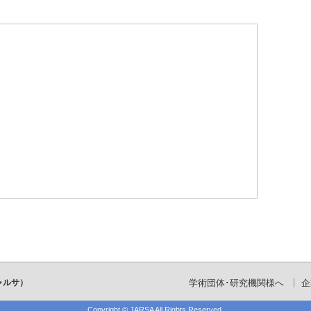
ャルサ）
学術団体･研究機関様へ
企
Copyright ©
JARSA
All Rights Reserved.