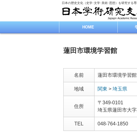
日本の歴史文化（史学･文学･美術･思想）を研究する
HOME
蓮田市環境学習館
名前
蓮田市環境学習館
地域
関東
>
埼玉県
〒349-0101
住所
埼玉県蓮田市大字
TEL
048-764-1850