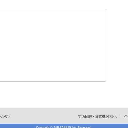
ャルサ）
学術団体･研究機関様へ
企
Copyright ©
JARSA
All Rights Reserved.