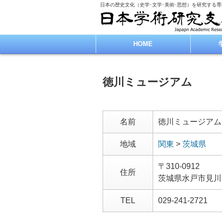
日本の歴史文化（史学･文学･美術･思想）を研究する
HOME
徳川ミュージアム
名前
徳川ミュージアム
地域
関東
>
茨城県
〒310-0912
住所
茨城県水戸市見川
TEL
029-241-2721