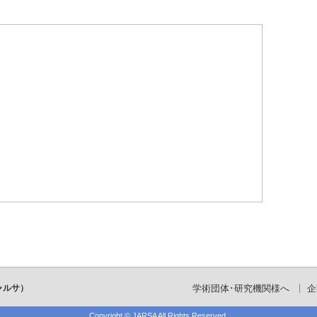
ャルサ）
学術団体･研究機関様へ
企
Copyright ©
JARSA
All Rights Reserved.