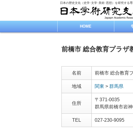
日本の歴史文化（史学･文学･美術･思想）を研究する
HOME
前橋市 総合教育プラザ
名前
前橋市 総合教育
地域
関東
>
群馬県
〒371-0035
住所
群馬県前橋市岩神
TEL
027-230-9095