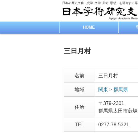
日本の歴史文化（史学･文学･美術･思想）を研究する
HOME
三日月村
名前
三日月村
地域
関東
>
群馬県
〒379-2301
住所
群馬県太田市藪塚
TEL
0277-78-5321