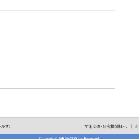
ャルサ）
学術団体･研究機関様へ
企
Copyright ©
JARSA
All Rights Reserved.