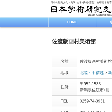
日本の歴史文化（史学･文学･美術･思想）を研究する
HOME
佐渡版画村美術館
名前
佐渡版画村美術館
地域
北陸・甲信越
>
新
〒952-1533
住所
新潟県佐渡市相川
TEL
0259-74-3931