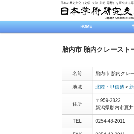
日本の歴史文化（史学･文学･美術･思想）を研究する
HOME
胎内市 胎内クレースト
名前
胎内市 胎内クレ
地域
北陸・甲信越
>
新
〒959-2822
住所
新潟県胎内市夏井
TEL
0254-48-2011