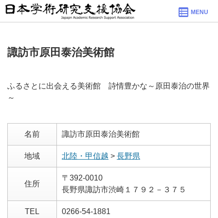
MENU
諏訪市原田泰治美術館
ふるさとに出会える美術館 詩情豊かな～原田泰治の世界
～
名前
諏訪市原田泰治美術館
地域
北陸・甲信越
>
長野県
〒392-0010
住所
長野県諏訪市渋崎１７９２－３７５
TEL
0266-54-1881