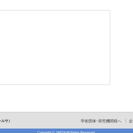
ャルサ）
学術団体･研究機関様へ
企
Copyright ©
JARSA
All Rights Reserved.