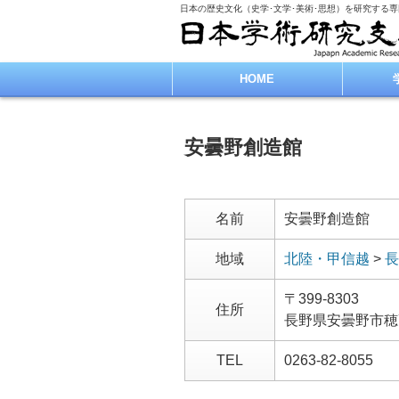
日本の歴史文化（史学･文学･美術･思想）を研究する
HOME
安曇野創造館
名前
安曇野創造館
地域
北陸・甲信越
>
長
〒399-8303
住所
長野県安曇野市穂
TEL
0263-82-8055