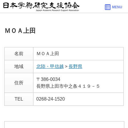
MENU
ＭＯＡ上田
名前
ＭＯＡ上田
地域
北陸・甲信越
>
長野県
〒386-0034
住所
長野県上田市中之条４１９－５
TEL
0268-24-1520