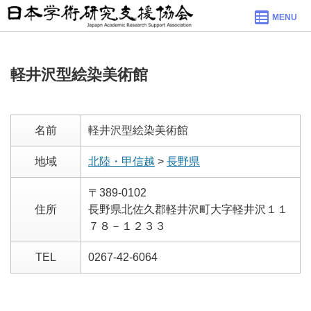
MENU
軽井沢型絵染美術館
名前
軽井沢型絵染美術館
地域
北陸・甲信越
>
長野県
〒389-0102
住所
長野県北佐久郡軽井沢町大字軽井沢１１
７８－１２３３
TEL
0267-42-6064