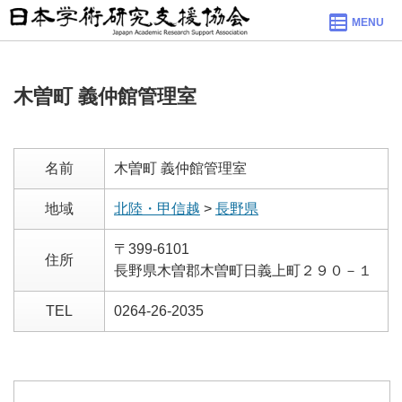
MENU
木曽町 義仲館管理室
名前
木曽町 義仲館管理室
地域
北陸・甲信越
>
長野県
〒399-6101
住所
長野県木曽郡木曽町日義上町２９０－１
TEL
0264-26-2035