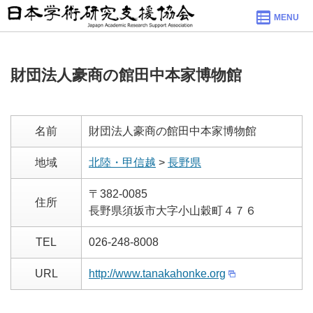
MENU
財団法人豪商の館田中本家博物館
名前
財団法人豪商の館田中本家博物館
地域
北陸・甲信越
>
長野県
〒382-0085
住所
長野県須坂市大字小山穀町４７６
TEL
026-248-8008
URL
http://www.tanakahonke.org