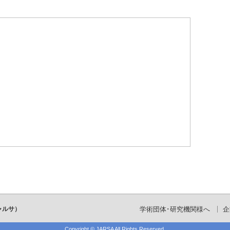
ャルサ）
学術団体･研究機関様へ
企
Copyright ©
JARSA
All Rights Reserved.