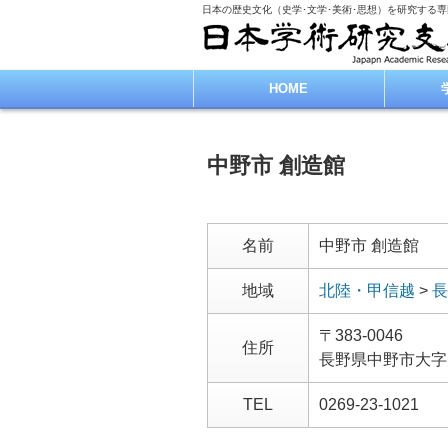
日本の歴史文化（史学･文学･美術･思想）を研究する
HOME
中野市 創造館
名前
中野市 創造館
地域
北陸・甲信越
>
長
〒383-0046
住所
長野県中野市大字
TEL
0269-23-1021