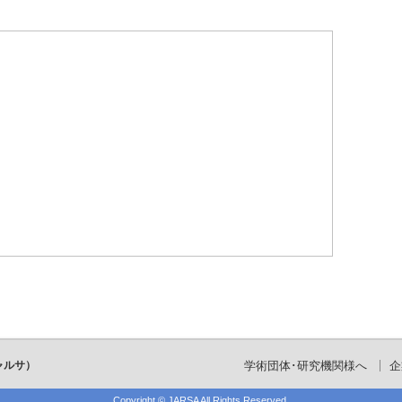
ャルサ）
学術団体･研究機関様へ
企
Copyright ©
JARSA
All Rights Reserved.