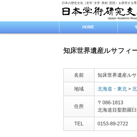
日本の歴史文化（史学･文学･美術･思想）を研究する
HOME
知床世界遺産ルサフィ
名前
知床世界遺産ルサ
地域
北海道・東北
>
北
〒086-1813
住所
北海道目梨郡羅臼
TEL
0153-89-2722