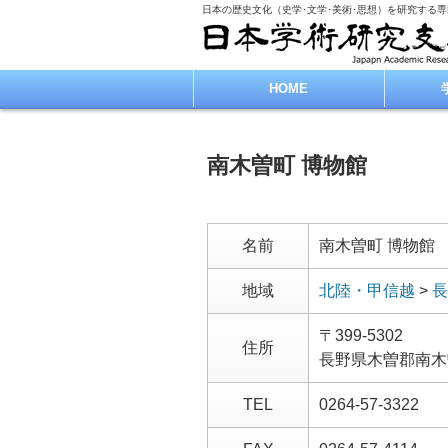
日本の歴史文化（史学･文学･美術･思想）を研究する
HOME
南木曽町 博物館
名前
南木曽町 博物館
地域
北陸・甲信越
>
長
〒399-5302
住所
長野県木曽郡南木
TEL
0264-57-3322