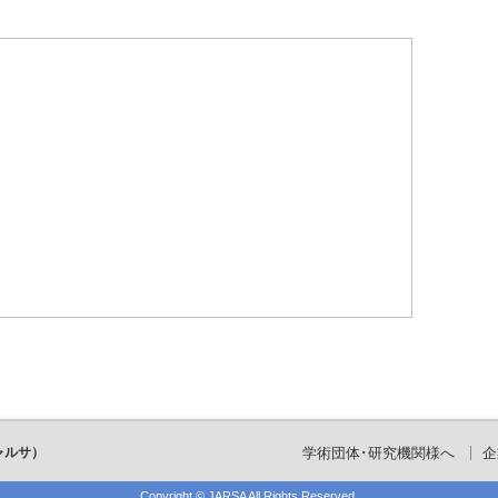
ャルサ）
学術団体･研究機関様へ
企
Copyright ©
JARSA
All Rights Reserved.