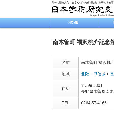
日本の歴史文化（史学･文学･美術･思想）を研究する
HOME
南木曽町 福沢桃介記念
名前
南木曽町 福沢桃
地域
北陸・甲信越
>
長
〒399-5301
住所
長野県木曽郡南木
TEL
0264-57-4166