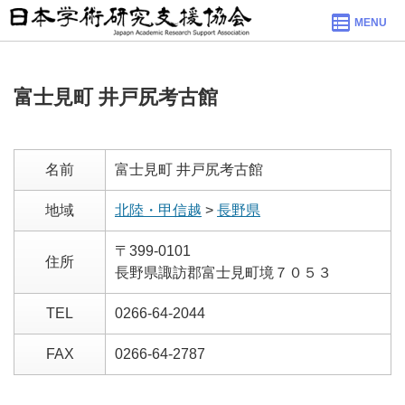
MENU
富士見町 井戸尻考古館
名前
富士見町 井戸尻考古館
地域
北陸・甲信越
>
長野県
〒399-0101
住所
長野県諏訪郡富士見町境７０５３
TEL
0266-64-2044
FAX
0266-64-2787