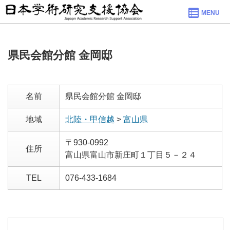
MENU
県民会館分館 金岡邸
名前
県民会館分館 金岡邸
地域
北陸・甲信越
>
富山県
〒930-0992
住所
富山県富山市新庄町１丁目５－２４
TEL
076-433-1684