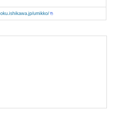
hoku.ishikawa.jp/umikko/