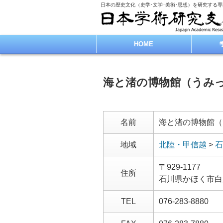
日本の歴史文化（史学･文学･美術･思想）を研究する
HOME
海と渚の博物館（うみ
名前
海と渚の博物館（
地域
北陸・甲信越
>
石
〒929-1177
住所
石川県かほく市白尾
TEL
076-283-8880