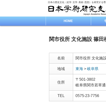
日本の歴史文化（史学･文学･美術･思想）を研究する
HOME
関市役所 文化施設 篠
名前
関市役所 文化施
地域
東海
>
岐阜県
〒501-3802
住所
岐阜県関市若草通
TEL
0575-23-7756