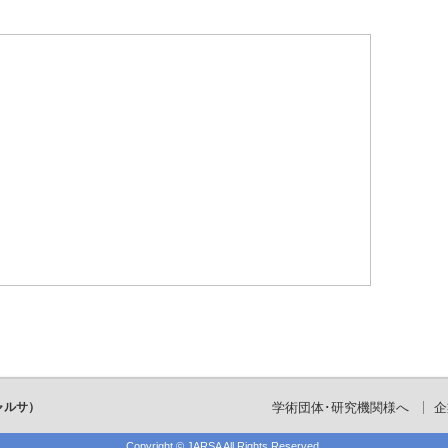
ャルサ）
学術団体･研究機関様へ
企
Copyright ©
JARSA
All Rights Reserved.