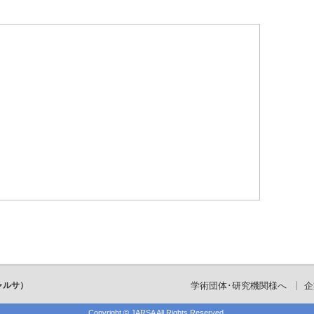
ャルサ）
学術団体･研究機関様へ
企
Copyright ©
JARSA
All Rights Reserved.