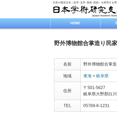
日本の歴史文化（史学･文学･美術･思想）を研究する
HOME
野外博物館合掌造り民
名前
野外博物館合掌造
地域
東海
>
岐阜県
〒501-5627
住所
岐阜県大野郡白川
TEL
05769-6-1231