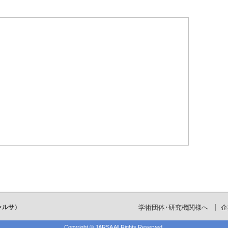
ャルサ）
学術団体･研究機関様へ
企
Copyright ©
JARSA
All Rights Reserved.