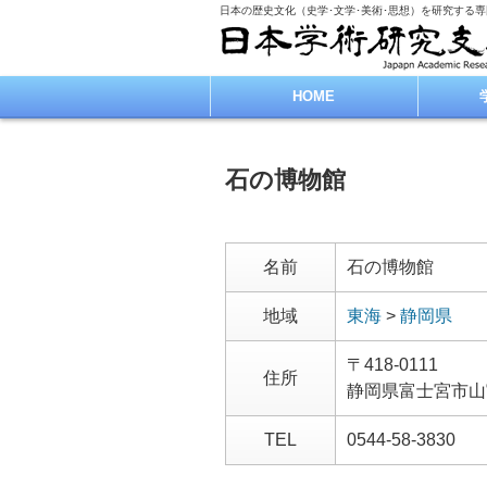
日本の歴史文化（史学･文学･美術･思想）を研究する
HOME
石の博物館
名前
石の博物館
地域
東海
>
静岡県
〒418-0111
住所
静岡県富士宮市山
TEL
0544-58-3830