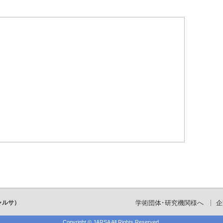
ャルサ）
学術団体･研究機関様へ
企
Copyright ©
JARSA
All Rights Reserved.