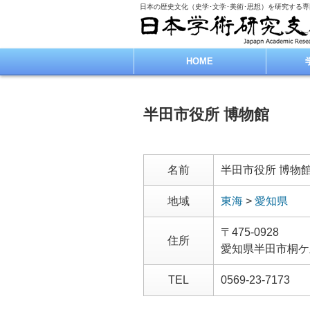
日本の歴史文化（史学･文学･美術･思想）を研究する
HOME
半田市役所 博物館
名前
半田市役所 博物
地域
東海
>
愛知県
〒475-0928
住所
愛知県半田市桐ケ
TEL
0569-23-7173