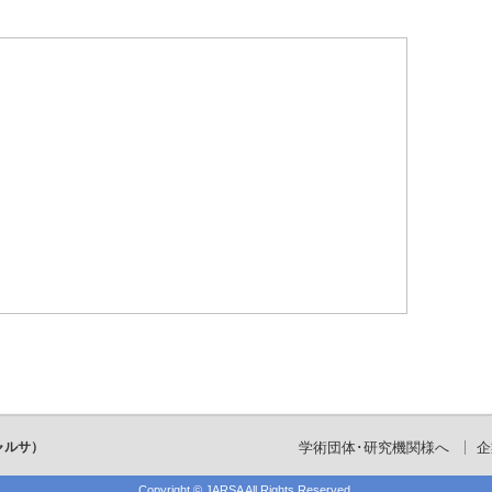
ャルサ）
学術団体･研究機関様へ
企
Copyright ©
JARSA
All Rights Reserved.