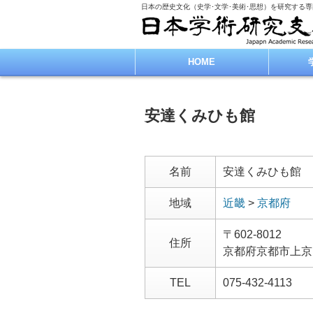
日本の歴史文化（史学･文学･美術･思想）を研究する
HOME
安達くみひも館
名前
安達くみひも館
地域
近畿
>
京都府
〒602-8012
住所
京都府京都市上京
TEL
075-432-4113