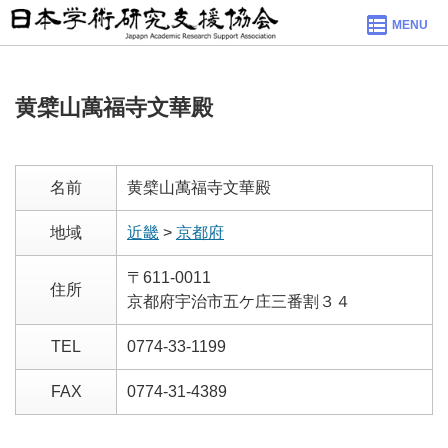
MENU
黄檗山萬福寺文華殿
名前
黄檗山萬福寺文華殿
地域
近畿
>
京都府
〒611-0011
住所
京都府宇治市五ケ庄三番割３４
TEL
0774-33-1199
FAX
0774-31-4389