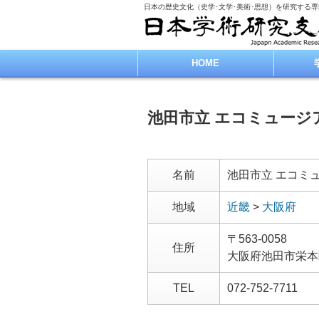
日本の歴史文化（史学･文学･美術･思想）を研究する
HOME
池田市立 エコミュージ
名前
池田市立 エコミ
地域
近畿
>
大阪府
〒563-0058
住所
大阪府池田市栄本
TEL
072-752-7711