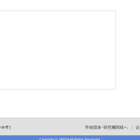
ャルサ）
学術団体･研究機関様へ
企
Copyright ©
JARSA
All Rights Reserved.