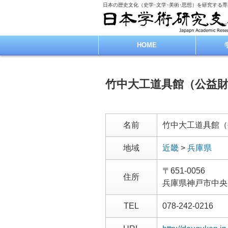
日本の歴史文化（史学･文学･美術･思想）を研究する
HOME
竹中大工道具館（公益
名前
竹中大工道具館（
地域
近畿
>
兵庫県
〒651-0056
住所
兵庫県神戸市中央
TEL
078-242-0216