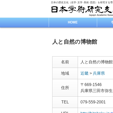
日本の歴史文化（史学･文学･美術･思想）を研究する
HOME
人と自然の博物館
名前
人と自然の博物館
地域
近畿
>
兵庫県
〒669-1546
住所
兵庫県三田市弥生
TEL
079-559-2001