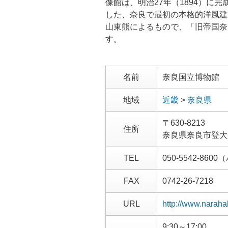
像館は、明治27年（1894）に完
した、奈良で最初の本格的洋風建
山東熊によるもので、「旧帝国奈
す。
名前
奈良国立博物館
地域
近畿
>
奈良県
〒630-8213
住所
奈良県奈良市登大
TEL
050-5542-86
FAX
0742-26-7218
URL
http://www.naraha
9:30～17:00