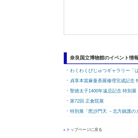
奈良国立博物館のイベント情
わくわくびじゅつギャラリー「
貞享本當麻曼荼羅修理完成記念 
聖徳太子1400年遠忌記念 特別
第72回 正倉院展
特別展「毘沙門天 －北方鎮護の
トップページに戻る