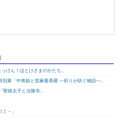
報
はっけん！ほとけさまのかたち」
特別展「中将姫と當麻曼荼羅 ―祈りが紡ぐ物語―」
展「聖徳太子と法隆寺」
カミ－」