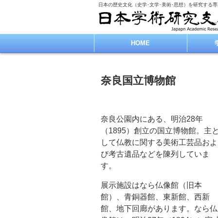
日本の歴史文化（史学･文学･美術･思想）を研究する
HOME
奈良国立博物館
奈良公園内にある、明治28年
（1895）創立の国立博物館。主
して仏教に関する美術工芸品およ
び考古遺品などを陳列していま
す。
展示施設はなら仏像館（旧本
館）、青銅器館、東新館、西新
館、地下回廊があります。なら仏