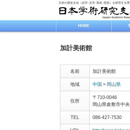
日本の歴史文化（史学･文学･美術･思想）を研究する
HOME
加計美術館
名前
加計美術館
地域
中国
>
岡山県
〒710-0046
住所
岡山県倉敷市中央
TEL
086-427-7530