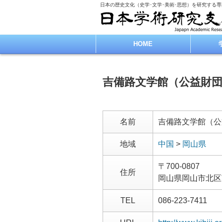
日本の歴史文化（史学･文学･美術･思想）を研究する
HOME
吉備路文学館（公益財
名前
吉備路文学館（公
地域
中国
>
岡山県
〒700-0807
住所
岡山県岡山市北区
TEL
086-223-7411