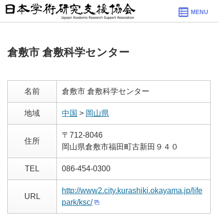
MENU
倉敷市 倉敷科学センター
名前
倉敷市 倉敷科学センター
地域
中国
>
岡山県
〒712-8046
住所
岡山県倉敷市福田町古新田９４０
TEL
086-454-0300
http://www2.city.kurashiki.okayama.jp/life
URL
park/ksc/