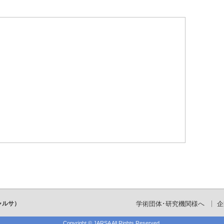
ャルサ）
学術団体･研究機関様へ
企
Copyright ©
JARSA
All Rights Reserved.