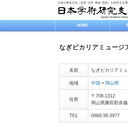
日本の歴史文化（史学･文学･美術･思想）を研究する
HOME
なぎビカリアミュージ
名前
なぎビカリアミュ
地域
中国
>
岡山県
〒708-1312
住所
岡山県勝田郡奈義
TEL
0868-36-3977