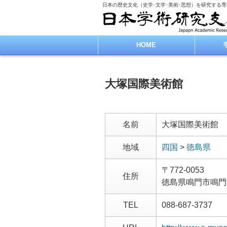
日本の歴史文化（史学･文学･美術･思想）を研究する
HOME
大塚国際美術館
名前
大塚国際美術館
地域
四国
>
徳島県
〒772-0053
住所
徳島県鳴門市鳴門
TEL
088-687-3737